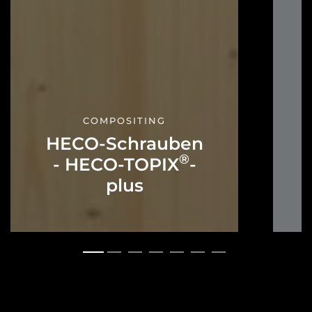
COMPOSITING
HECO-Schrauben
®
- HECO-TOPIX
-
plus