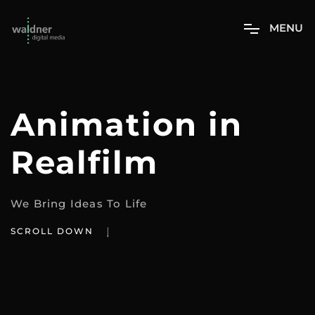
M
E
N
U
Animation in
Realfilm
We Bring Ideas To Life
SCROLL DOWN