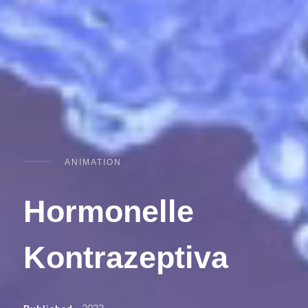
ANIMATION
Hormonelle
Kontrazeptiva